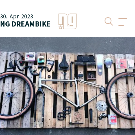
30.
Apr
2023
NG DREAMBIKE